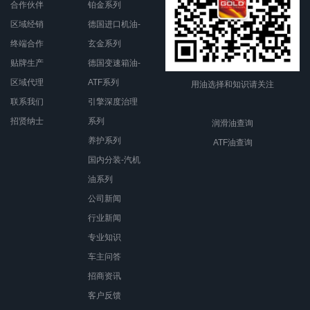
合作伙伴
铂金系列
区域经销
德国进口机油-
终端合作
玄金系列
贴牌生产
德国变速箱油-
区域代理
ATF系列
用油选择和知识请关注
联系我们
引擎深度治理
招贤纳士
系列
润滑油查询
养护系列
ATF油查询
国内分装-汽机
油系列
公司新闻
行业新闻
专业知识
车主问答
招商资讯
客户反馈