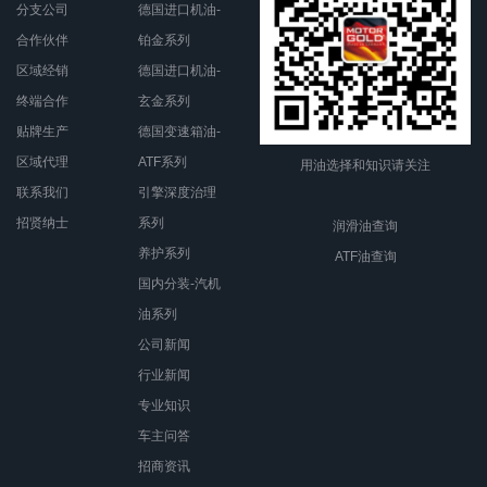
分支公司
德国进口机油-
合作伙伴
铂金系列
区域经销
德国进口机油-
终端合作
玄金系列
贴牌生产
德国变速箱油-
区域代理
ATF系列
用油选择和知识请关注
联系我们
引擎深度治理
招贤纳士
系列
润滑油查询
养护系列
ATF油查询
国内分装-汽机
油系列
公司新闻
行业新闻
专业知识
车主问答
招商资讯