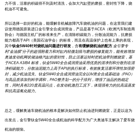
力不强，活塞的积碳得不到及时清洗，会加大汽缸壁的磨损，密封性下降，烧
机油不可避免。
所以选择一款好的机油，能缓解非机械故障汽车烧机油的问题，在这里我们建
议使用德国原装进口金引擎全合成润滑油，产品是基于ACEA（欧洲汽车制造商
协会）与德国主机厂的标准来生产，在清除积碳能力，分散油泥能力，抗磨损
能力都高于API（美国石油学会）的标准，而且在高温保护上也有上乘的表现，
其中
钛金5W40针对烧机油问题进行研发
，含
有缓解烧机油的配方
.
金引擎专
利“金油膜”分子的超强附着力和对缸内轻微划痕与磨损的修复能力，能有效增加
奥迪发动机网状储油格汽缸的密封性，防止活塞运转时把机油带到燃烧室，基
于ACEA A3/B4 标准，钛金5W40全合成润滑油采用优质的清净剂和分散剂在清
净积碳能力，分散油泥能力上高于API的执行标准，有效恢复活塞环弹性加强密
封，减少机油流失。钛金5W40全合成润滑油完全以Ⅳ类全合成基础油（PAO）
与高品质添加剂科学调和，PAO整齐划一的分子排列，增强了油品的热稳定
性，同时具有220度高温闪点，在发动机激烈工况下，体现强有力的抗高温蒸发
和抗高温氧化能力。
总之，缓解奥迪车烧机油的根本是解决如何防止机油进到燃烧室，正是以这为
出发点，金引擎钛金5W40全合成机油的科学配方为广大奥迪车主解决了爱车烧
机油的烦恼。