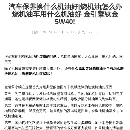
汽车保养换什么机油好|烧机油怎么办
烧机油车用什么机油好 金引擎钛金
5W40!
日期：2017-07-08 13:23:00 / 人气：29350
很多车辆都有
机油消耗过快的问题
，尤其是德国车，大众奥迪，烧机油的几率
很高。
除了机械故障需要进行维修大修之外，
还有
什么原因导致烧机油
呢？
有怎么解
决烧机油，缓解烧机油症状呢
？
金引擎小编在这里首先介绍典型的德国车非机械故障的迪烧机油的原因：
首先，为了增加动力，发动机汽缸壁有网状格，目的增加机油存储，达到高度
润滑，这也是相反网状储油格密封性稍弱，导致少部分机油流失到燃烧室。
第二，通常德系车的压缩比高于其它车系，所以发动机工作时温度较高，涡轮
增压的发动机，温度会更高，如果机油的高温稳定性差，会造成机油蒸发，加
快机油消耗。
第三，国内拥堵的路况加上低质量燃油导致生成过多积碳，加上本身德系发动
机活塞与汽缸壁间隙较大，活塞环的韧性很好但张力较弱，如果机油的清洁能